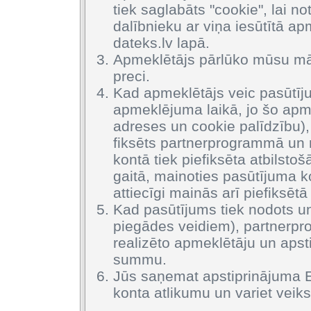
tiek saglabāts "cookie", lai 
dalībnieku ar viņa iesūtītā a
dateks.lv lapā.
Apmeklētājs pārlūko mūsu mā
preci.
Kad apmeklētājs veic pasūtīj
apmeklējuma laikā, jo šo apme
adreses un cookie palīdzību), 
fiksēts partnerprogrammā un r
kontā tiek piefiksēta atbilst
gaitā, mainoties pasūtījuma 
attiecīgi mainās arī piefiksēt
Kad pasūtījums tiek nodots u
piegādes veidiem), partnerpr
realizēto apmeklētāju un apsti
summu.
Jūs saņemat apstiprinājuma 
konta atlikumu un variet veik