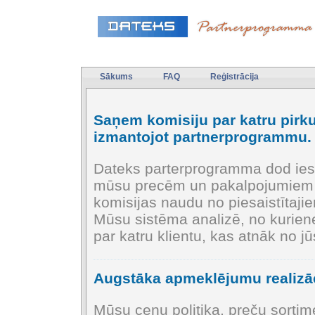
Sākums
FAQ
Reģistrācija
Saņem komisiju par katru pirk
izmantojot partnerprogrammu.
Dateks parterprogramma dod iesp
mūsu precēm un pakalpojumiem 
komisijas naudu no piesaistītajie
Mūsu sistēma analizē, no kuriene
par katru klientu, kas atnāk no jū
Augstāka apmeklējumu realizāci
Mūsu cenu politika, preču sortim