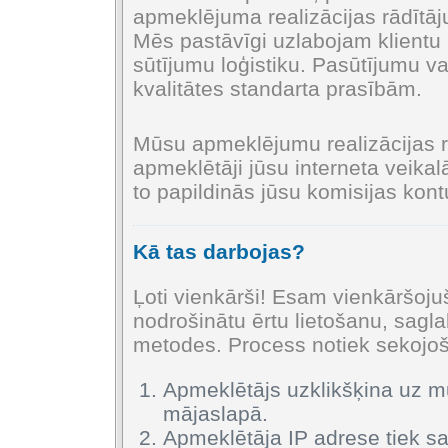
apmeklējuma realizācijas rādītāj
Mēs pastāvīgi uzlabojam klientu 
sūtījumu loģistiku. Pasūtījumu va
kvalitātes standarta prasībām.
Mūsu apmeklējumu realizācijas rā
apmeklētāji jūsu interneta veikalā
to papildinās jūsu komisijas kont
Kā tas darbojas?
Ļoti vienkārši! Esam vienkāršoju
nodrošinātu ērtu lietošanu, sagl
metodes. Process notiek sekojoš
Apmeklētājs uzklikšķina uz 
mājaslapā.
Apmeklētāja IP adrese tiek s