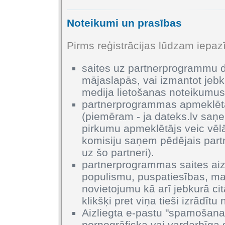
Noteikumi un prasības
Pirms reģistrācijas lūdzam iepa
saites uz partnerprogrammu dr
mājaslapās, vai izmantot jebku
medija lietošanas noteikumu
partnerprogrammas apmeklētāj
(piemēram - ja dateks.lv saņ
pirkumu apmeklētājs veic vēlā
komisiju saņem pēdējais partne
uz šo partneri).
partnerprogrammas saites aizl
populismu, puspatiesības, mal
novietojumu kā arī jebkurā cit
klikšķi pret viņa tieši izrādītu
Aizliegta e-pastu "spamošana"
pornogrāfiska vai vardarbīga